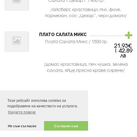
Салата \"Цезар\" / 400 гр.
/айсберг, краставици, пил. филе,
пармезан, сос „Цезар“, чери домати/
ПЛАТО САЛАТА МИКС
Плато Салата Микс / 1500 гр.
21.93€
| 42.89
лв
/домат, краставица, печ.чушка, зелена
салата, яйце,прясно краве сирене/
Този уебсайт използва cookies за
подобравяне на качеството на услугата.
Научете повече
Не съм съгласен
Съгласен съм