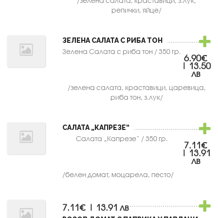
/зелена салата, краставици, з.лук,
репички, яйце/
ЗЕЛЕНА САЛАТА С РИБА ТОН
Зелена Салата с риба тон / 350 гр.
6.90€
| 13.50
лв
/зелена салата, краставици, царевица,
риба тон, з.лук/
САЛАТА „КАПРЕЗЕ“
Салата „Капрезе“ / 350 гр.
7.11€
| 13.91
лв
/белен домат, моцарела, песто/
7.11€ | 13.91 лв