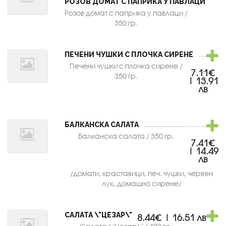
РОЗОВ ДОМАТ С ПАПРИКА У ПАВЛАЦИ
Розов домат с паприка у павлаци /
350 гр.
ПЕЧЕНИ ЧУШКИ С ПЛОЧКА СИРЕНЕ
Печени чушки с плочка сирене /
7.11€
350 гр.
| 13.91
лв
БАЛКАНСКА САЛАТА
Балканска салата / 350 гр.
7.41€
| 14.49
лв
/домати, краставици, печ. чушки, червен
лук, домашно сирене/
САЛАТА \"ЦЕЗАР\"
8.44€ | 16.51 лв