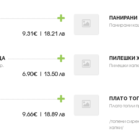
ПАНИРАНИ
Панирани каш
9.31€ | 18.21 лв
ЦА
ПИЛЕШКИ 
р.
Пилешки хапки
6.90€ | 13.50 лв
ПЛАТО ТО
Плато топли п
9.66€ | 18.89 лв
/топени сире
хапки/